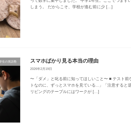
って数学に集中しました。 中学1年生。ここでつまず
しまう。 だからこそ、学校が進む前に少 […]
スマホばかり見る本当の理由
学生の英語塾
2026年2月19日
〜「ダメ」と叱る前に知ってほしいこと〜 ■ テスト前
トなのに、ずっとスマホを見ている...」「注意すると
リビングのテーブルにはワークが […]