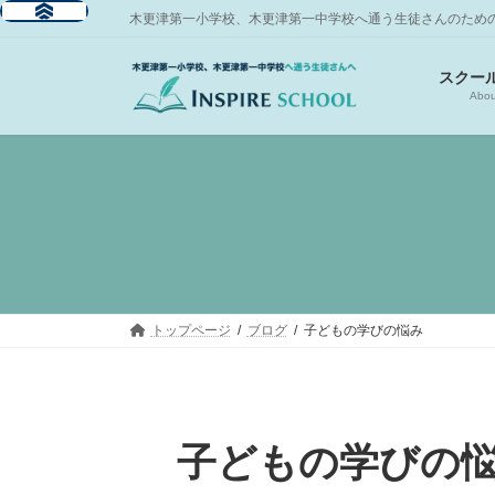
コ
ナ
木更津第一小学校、木更津第一中学校へ通う生徒さんのため
ン
ビ
テ
ゲ
スクー
ン
ー
Abou
ツ
シ
へ
ョ
ス
ン
キ
に
ッ
移
プ
動
トップページ
ブログ
子どもの学びの悩み
子どもの学びの