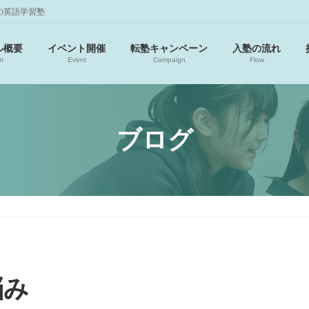
の英語学習塾
ル概要
イベント開催
転塾キャンペーン
入塾の流れ
t
Event
Campaign
Flow
ブログ
悩み