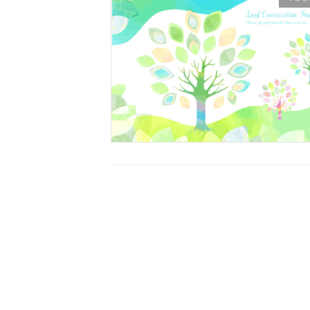
投
稿
の
ペ
ー
ジ
送