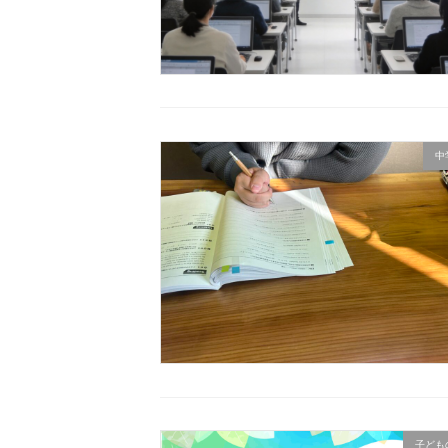
中
子ども