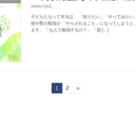
2025年7月6日
子どもたちって本当は、 「知りたい」「やってみたい
校や塾の勉強が 「やらされること」になってしまうと
ます。 「なんで勉強するの？」 「面 […]
1
2
»
固
固
定
定
ペ
ペ
ー
ー
ジ
ジ