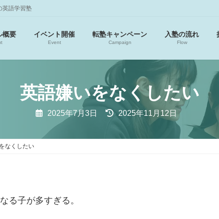
の英語学習塾
ル概要
イベント開催
転塾キャンペーン
入塾の流れ
t
Event
Campaign
Flow
英語嫌いをなくしたい
最
2025年7月3日
2025年11月12日
終
更
新
日
をなくしたい
時
:
になる子が多すぎる。