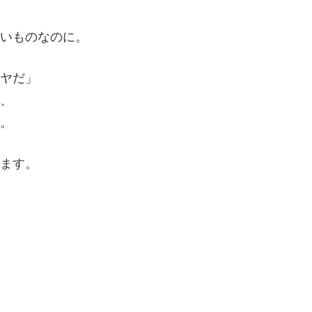
しいものなのに。
イヤだ」
は、
い。
います。