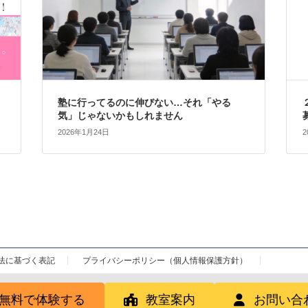
中
塾に行ってるのに伸びない…それ「やる
気」じゃないかもしれません
2026年1月24日
2
法に基づく表記
プライバシーポリシー（個人情報保護方針）
無料で体験する
教室案内
お問い合
 © 木更津の英語教室インスパイアスクール｜小中学生の英検・受験対策 All Rights