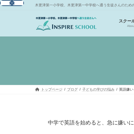
コ
ナ
木更津第一小学校、木更津第一中学校へ通う生徒さんのため
ン
ビ
テ
ゲ
スクー
ン
ー
Abou
ツ
シ
へ
ョ
ス
ン
キ
に
ッ
移
プ
動
トップページ
ブログ
子どもの学びの悩み
英語嫌い
中学で英語を始めると、急に嫌い